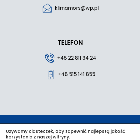
klimamors@wp.pl
TELEFON
+48 22 811 34 24
+48 515 141 855
Wszystkie prawa zastrzeżone © 2024 Klima Mors /
Używamy ciasteczek, aby zapewnić najlepszą jakość
korzystania z naszej witryny.