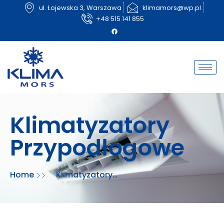
ul. Łojewska 3, Warszawa
klimamors@wp.pl
+48 515 141 855
Klimatyzatory
Przypodłogowe
Home
Klimatyzatory
przypodłogowe