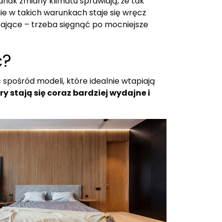
dnak zmiany klimatu sprawiają, że tak
nie w takich warunkach staje się wręcz
czające – trzeba sięgnąć po mocniejsze
ć?
spośród modeli, które idealnie wtapiają
y stają się coraz bardziej wydajne i