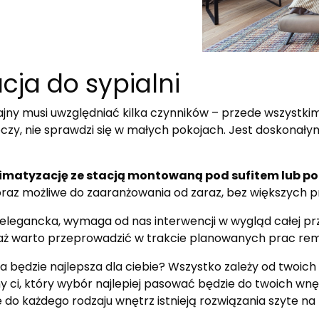
cja do sypialni
ajny musi uwzględniać kilka czynników – przede wszystkim
oczy, nie sprawdzi się w małych pokojach. Jest doskonał
limatyzację ze stacją montowaną pod sufitem lub 
 oraz możliwe do zaaranżowania od zaraz, bez większych
elegancka, wymaga od nas interwencji w wygląd całej prze
ntaż warto przeprowadzić w trakcie planowanych prac r
 będzie najlepsza dla ciebie? Wszystko zależy od twoich 
ci, który wybór najlepiej pasować będzie do twoich wnętr
 do każdego rodzaju wnętrz istnieją rozwiązania szyte na