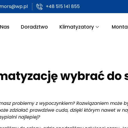
amors@wp.pl
+48 515 141 855
 Nas
Doradztwo
Klimatyzatory
Monta
imatyzację wybrać do s
masz problemy z wypoczynkiem? Rozwiązaniem może być 
 może zdziałać prawdziwe cuda, dzięki którym nawet w n
ypialni najlepiej?