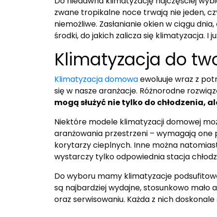
Do niedawna klimatyzację najczęściej wybie
zwane tropikalne noce trwają nie jeden, cz
niemożliwe. Zasłanianie okien w ciągu dnia
środki, do jakich zalicza się klimatyzacja. I ju
Klimatyzacja do t
Klimatyzacja domowa
ewoluuje wraz z pot
się w nasze aranżacje. Różnorodne rozwiąz
mogą służyć nie tylko do chłodzenia, a
Niektóre modele klimatyzacji domowej m
aranżowania przestrzeni – wymagają one
korytarzy cieplnych. Inne można natomia
wystarczy tylko odpowiednia stacja chło
Do wyboru mamy klimatyzacje podsufitow
są najbardziej wydajne, stosunkowo mało a
oraz serwisowaniu. Każda z nich doskonale