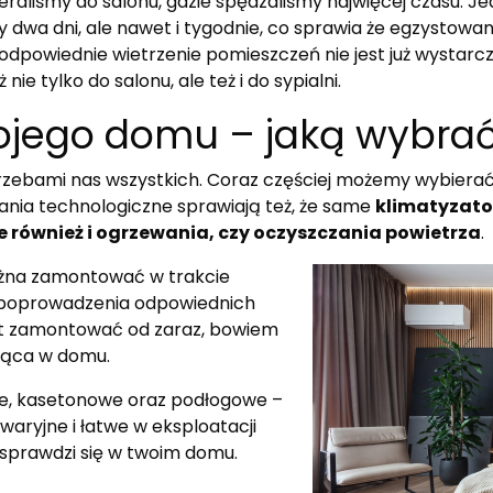
raliśmy do salonu, gdzie spędzaliśmy najwięcej czasu. Je
y dwa dni, ale nawet i tygodnie, co sprawia że egzystowa
, odpowiednie wietrzenie pomieszczeń nie jest już wystar
ż nie tylko do salonu, ale też i do sypialni.
wojego domu – jaką wybra
rzebami nas wszystkich. Coraz częściej możemy wybierać 
ania technologiczne sprawiają też, że same
klimatyzator
le również i ogrzewania, czy oczyszczania powietrza
.
ożna zamontować w trakcie
 poprowadzenia odpowiednich
st zamontować od zaraz, bowiem
dząca w domu.
e, kasetonowe oraz podłogowe –
waryjne i łatwe w eksploatacji
 sprawdzi się w twoim domu.