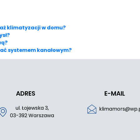
aż klimatyzacji w domu?
ysł?
wą?
zować systemem kanałowym?
ADRES
E-MAIL
ul. Łojewska 3,
klimamors@wp.
03-392 Warszawa