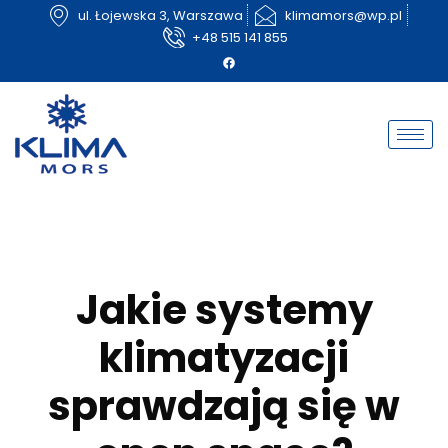
ul. Łojewska 3, Warszawa
klimamors@wp.pl
+48 515 141 855
Jakie systemy
klimatyzacji
sprawdzają się w