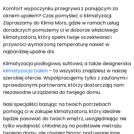
Komfort wypoczynku przegrywa z panującym za
oknem upałem? Czas pomyśleć o klimatyzacji.
Zapraszamy do Klima Mors, gdzie w ramach usług
doradczych pomożemy ci w doborze właściwego
klimatyzatora, który spełni twoje oczekiwania i
przywróci wymarzoną temperaturę nawet w
najbardziej upalne dni.
Klimatyzacja podłogowa, sufitowa, a także designerska
klimatyzacja Daikin
– to wszystko znajdziesz w naszej
szerokiej ofercie. Współpracujemy tylko z zaufanymi i
sprawdzonymi partnerami, którzy
dostarczają nam
niezawodne urządzenia do twojego domu
.
Nasi specjaliści bazując na twoich potrzebach
pomogą ci w zakupie klimatyzatora, który idealnie
będzie pasować do twoich wnętrz, uwzględniając nie
tylko wydajność chłodniczą na podstawie metrażu
twojego domu, ale również biorąc pod uwagę inne,