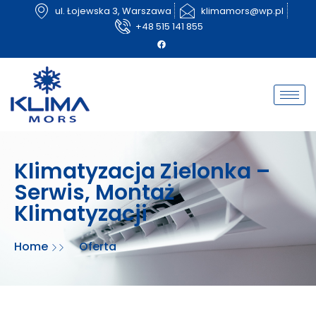
ul. Łojewska 3, Warszawa
klimamors@wp.pl
+48 515 141 855
Klimatyzacja Zielonka –
Serwis, Montaż
Klimatyzacji
Home
Oferta