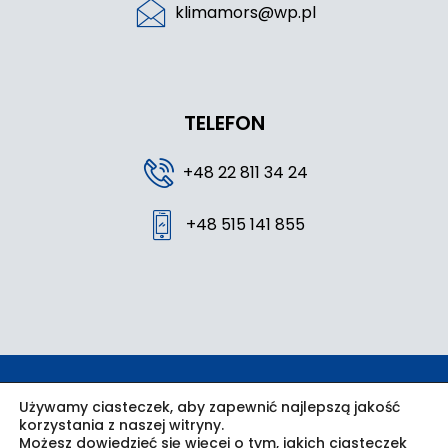
klimamors@wp.pl
TELEFON
+48 22 811 34 24
+48 515 141 855
Wszystkie prawa zastrzeżone © 2024 Klima Mors /
Używamy ciasteczek, aby zapewnić najlepszą jakość
korzystania z naszej witryny.
Możesz dowiedzieć się więcej o tym, jakich ciasteczek